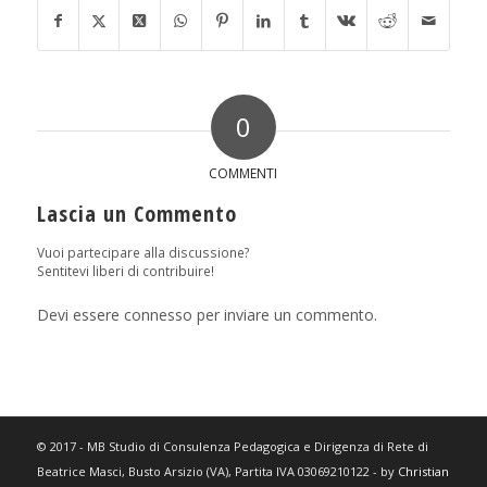
0
COMMENTI
Lascia un Commento
Vuoi partecipare alla discussione?
Sentitevi liberi di contribuire!
Devi essere
connesso
per inviare un commento.
© 2017 - MB Studio di Consulenza Pedagogica e Dirigenza di Rete di
Beatrice Masci, Busto Arsizio (VA), Partita IVA 03069210122 - by
Christian