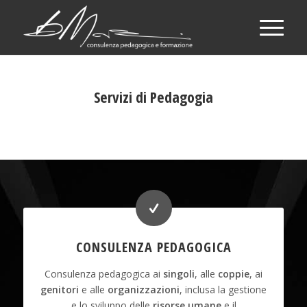
Servizi di Pedagogia
CONSULENZA PEDAGOGICA
Consulenza pedagogica ai
singoli
, alle
coppie
, ai
genitori
e alle
organizzazioni
, inclusa la gestione
e lo sviluppo delle
risorse umane
e il